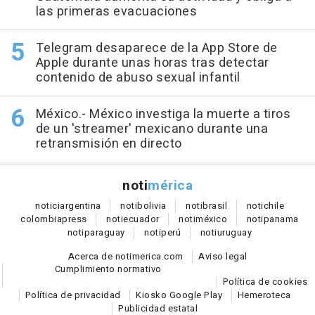
las primeras evacuaciones
Telegram desaparece de la App Store de
Apple durante unas horas tras detectar
contenido de abuso sexual infantil
México.- México investiga la muerte a tiros
de un 'streamer' mexicano durante una
retransmisión en directo
noti
mérica
notici
argentina
noti
bolivia
noti
brasil
noti
chile
colombia
press
noti
ecuador
noti
méxico
noti
panama
noti
paraguay
noti
perú
noti
uruguay
Acerca de notimerica.com
Aviso legal
Cumplimiento normativo
Política de cookies
Política de privacidad
Kiosko Google Play
Hemeroteca
Publicidad estatal