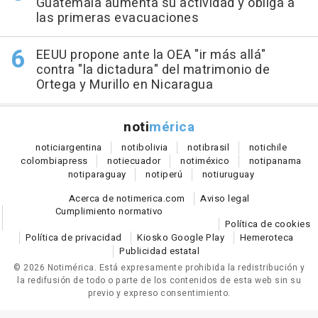
Guatemala aumenta su actividad y obliga a
las primeras evacuaciones
EEUU propone ante la OEA "ir más allá"
contra "la dictadura" del matrimonio de
Ortega y Murillo en Nicaragua
noti
mérica
notici
argentina
noti
bolivia
noti
brasil
noti
chile
colombia
press
noti
ecuador
noti
méxico
noti
panama
noti
paraguay
noti
perú
noti
uruguay
Acerca de notimerica.com
Aviso legal
Cumplimiento normativo
Política de cookies
Política de privacidad
Kiosko Google Play
Hemeroteca
Publicidad estatal
© 2026 Notimérica.
Está expresamente prohibida la redistribución y
la redifusión de todo o parte de los contenidos de esta web sin su
previo y expreso consentimiento.