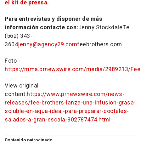
el kit de prensa
.
Para entrevistas y disponer de más
información contacte con:
Jenny StockdaleTel.
(562) 343-
3604
jenny@agency29.com
feebrothers.com
Foto -
https://mma.prnewswire.com/media/2989213/Fee
View original
content:
https://www.prnewswire.com/news-
releases/fee-brothers-lanza-una-infusion-grasa-
soluble-en-agua-ideal-para-preparar-cocteles-
salados-a-gran-escala-302787474.html
Contenido patrocinado