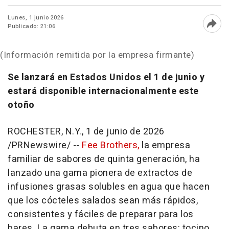
Lunes, 1 junio 2026
Publicado: 21:06
Abri
(Información remitida por la empresa firmante)
Se lanzará en Estados Unidos el 1 de junio y
estará disponible internacionalmente este
otoño
ROCHESTER, N.Y.
,
1 de junio de 2026
/PRNewswire/ --
Fee Brothers,
la empresa
familiar de sabores de quinta generación, ha
lanzado una gama pionera de extractos de
infusiones grasas solubles en agua que hacen
que los cócteles salados sean más rápidos,
consistentes y fáciles de preparar para los
bares. La gama debuta en tres sabores: tocino,