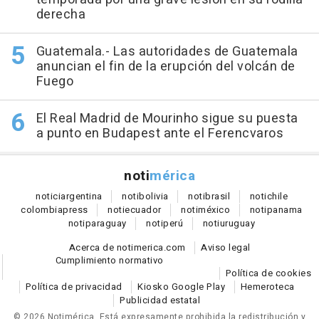
derecha
Guatemala.- Las autoridades de Guatemala
anuncian el fin de la erupción del volcán de
Fuego
El Real Madrid de Mourinho sigue su puesta
a punto en Budapest ante el Ferencvaros
noti
mérica
notici
argentina
noti
bolivia
noti
brasil
noti
chile
colombia
press
noti
ecuador
noti
méxico
noti
panama
noti
paraguay
noti
perú
noti
uruguay
Acerca de notimerica.com
Aviso legal
Cumplimiento normativo
Política de cookies
Política de privacidad
Kiosko Google Play
Hemeroteca
Publicidad estatal
© 2026 Notimérica.
Está expresamente prohibida la redistribución y