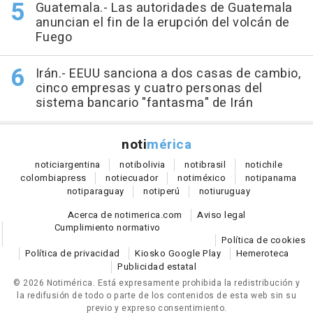
Guatemala.- Las autoridades de Guatemala
anuncian el fin de la erupción del volcán de
Fuego
Irán.- EEUU sanciona a dos casas de cambio,
cinco empresas y cuatro personas del
sistema bancario "fantasma" de Irán
noti
mérica
notici
argentina
noti
bolivia
noti
brasil
noti
chile
colombia
press
noti
ecuador
noti
méxico
noti
panama
noti
paraguay
noti
perú
noti
uruguay
Acerca de notimerica.com
Aviso legal
Cumplimiento normativo
Política de cookies
Política de privacidad
Kiosko Google Play
Hemeroteca
Publicidad estatal
© 2026 Notimérica.
Está expresamente prohibida la redistribución y
la redifusión de todo o parte de los contenidos de esta web sin su
previo y expreso consentimiento.