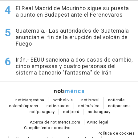
El Real Madrid de Mourinho sigue su puesta
a punto en Budapest ante el Ferencvaros
Guatemala.- Las autoridades de Guatemala
anuncian el fin de la erupción del volcán de
Fuego
Irán.- EEUU sanciona a dos casas de cambio,
cinco empresas y cuatro personas del
sistema bancario "fantasma" de Irán
noti
mérica
notici
argentina
noti
bolivia
noti
brasil
noti
chile
colombia
press
noti
ecuador
noti
méxico
noti
panama
noti
paraguay
noti
perú
noti
uruguay
Acerca de notimerica.com
Aviso legal
Cumplimiento normativo
Política de cookies