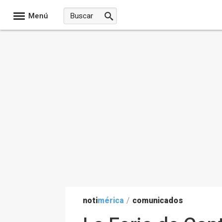
Menú
noti
mérica
/
comunicados