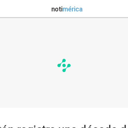
noti
mérica