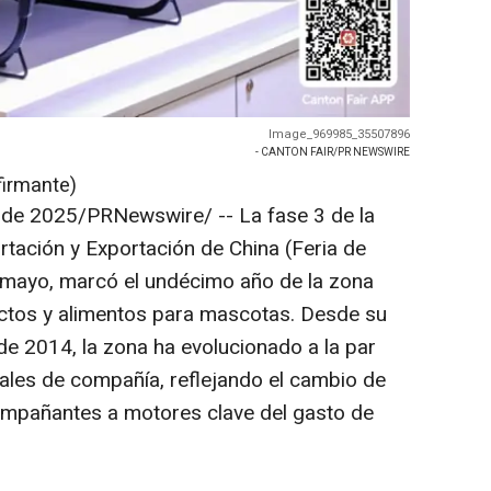
Image_969985_35507896
- CANTON FAIR/PR NEWSWIRE
firmante)
 de 2025
/PRNewswire/ --
La fase 3 de la
ortación y Exportación de
China
(Feria de
e mayo, marcó el
undécimo
año de la zona
ctos y alimentos para
mascotas
. Desde su
de 2014, la zona ha evolucionado a la par
males de compañía, reflejando el cambio de
pañantes a motores clave del gasto de