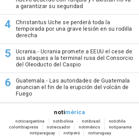
a garantizar su seguridad
Christantus Uche se perderá toda la
temporada por una grave lesión en su rodilla
derecha
Ucrania.- Ucrania promete a EEUU el cese de
sus ataques a la terminal rusa del Consorcio
del Oleoducto del Caspio
Guatemala.- Las autoridades de Guatemala
anuncian el fin de la erupción del volcán de
Fuego
noti
mérica
notici
argentina
noti
bolivia
noti
brasil
noti
chile
colombia
press
noti
ecuador
noti
méxico
noti
panama
noti
paraguay
noti
perú
noti
uruguay