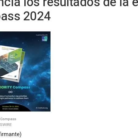
uncia los resultados de la 
ass 2024
TY Compass
WSWIRE
firmante)