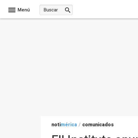
Menú
noti
mérica
/
comunicados