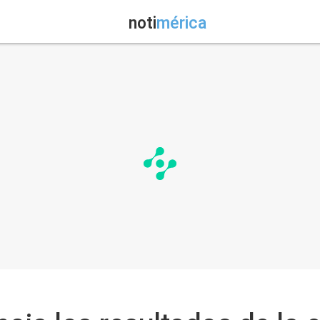
noti
mérica