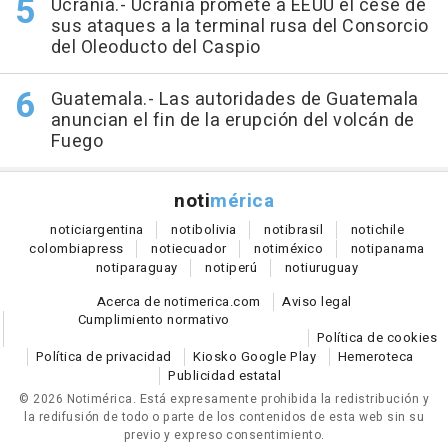
Ucrania.- Ucrania promete a EEUU el cese de
sus ataques a la terminal rusa del Consorcio
del Oleoducto del Caspio
Guatemala.- Las autoridades de Guatemala
anuncian el fin de la erupción del volcán de
Fuego
noti
mérica
notici
argentina
noti
bolivia
noti
brasil
noti
chile
colombia
press
noti
ecuador
noti
méxico
noti
panama
noti
paraguay
noti
perú
noti
uruguay
Acerca de notimerica.com
Aviso legal
Cumplimiento normativo
Política de cookies
Política de privacidad
Kiosko Google Play
Hemeroteca
Publicidad estatal
© 2026 Notimérica.
Está expresamente prohibida la redistribución y
la redifusión de todo o parte de los contenidos de esta web sin su
previo y expreso consentimiento.