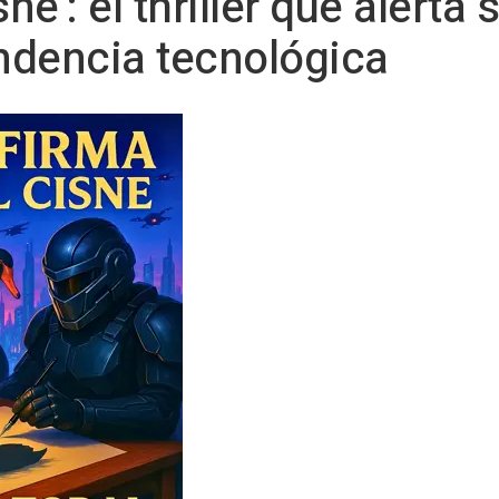
ne': el thriller que alerta 
endencia tecnológica