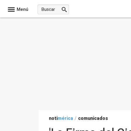
Menú
noti
mérica
/
comunicados