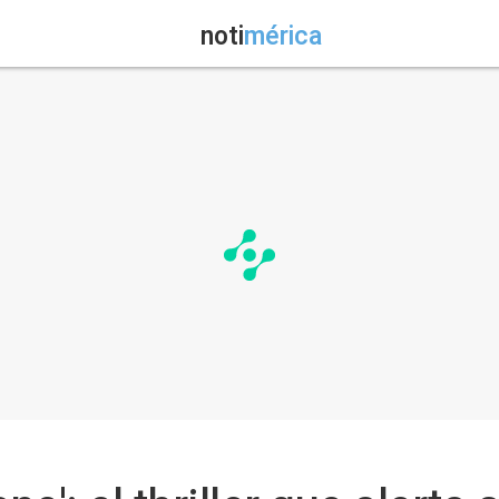
noti
mérica