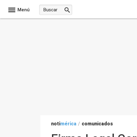
Menú
noti
mérica
/
comunicados