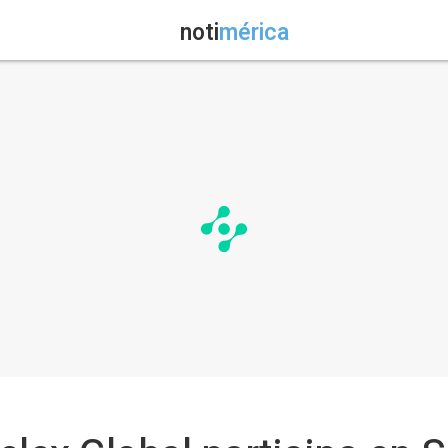
noti
mérica