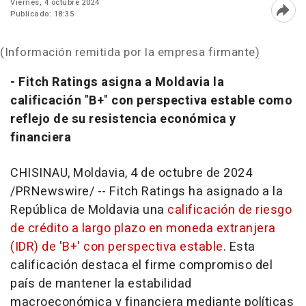
Viernes, 4 octubre 2024
Publicado: 18:35
Abri
(Información remitida por la empresa firmante)
- Fitch Ratings asigna a Moldavia la
calificación
"
B+
"
con perspectiva estable como
reflejo de su resistencia económica y
financiera
CHISINAU
, Moldavia
,
4 de octubre de 2024
/PRNewswire/ -- Fitch Ratings ha asignado a la
República de Moldavia una
calificación de riesgo
de crédito a largo plazo en moneda extranjera
(
IDR) de
'B+' con perspectiva estable
. Esta
calificación destaca el firme compromiso del
país de mantener la estabilidad
macroeconómica y financiera mediante políticas