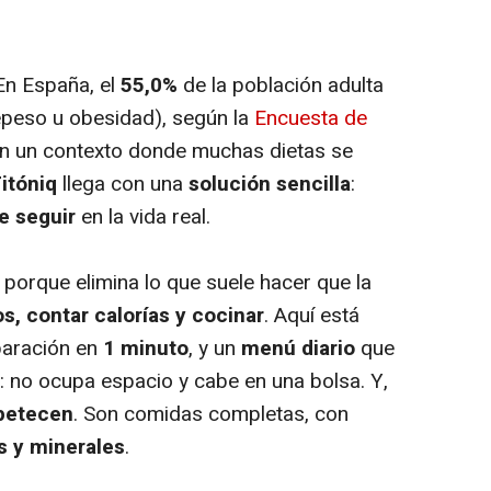
En España, el
55,0%
de la población adulta
peso u obesidad), según la
Encuesta de
En un contexto donde muchas dietas se
itóniq
llega con una
solución sencilla
:
e seguir
en la vida real.
ir porque elimina lo que suele hacer que la
s, contar calorías y cocinar
. Aquí está
paración en
1 minuto
, y un
menú diario
que
e: no ocupa espacio y cabe en una bolsa. Y,
apetecen
. Son comidas completas, con
s y minerales
.