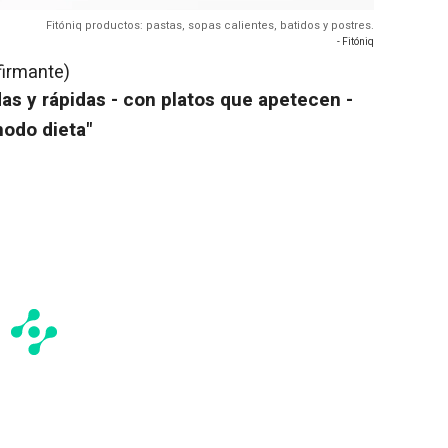
Fitóniq productos: pastas, sopas calientes, batidos y postres.
- Fitóniq
firmante)
s y rápidas - con platos que apetecen -
modo dieta"