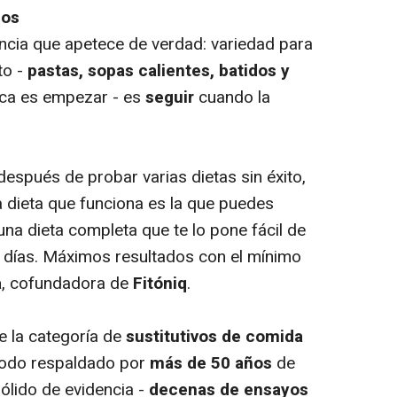
gos
ncia que apetece de verdad: variedad para
to -
pastas, sopas calientes, batidos y
unca es empezar - es
seguir
cuando la
spués de probar varias dietas sin éxito,
a dieta que funciona es la que puedes
 una dieta completa que te lo pone fácil de
s días. Máximos resultados con el mínimo
a
, cofundadora de
Fitóniq
.
e la categoría de
sustitutivos de comida
todo respaldado por
más de 50 años
de
ólido de evidencia -
decenas de ensayos