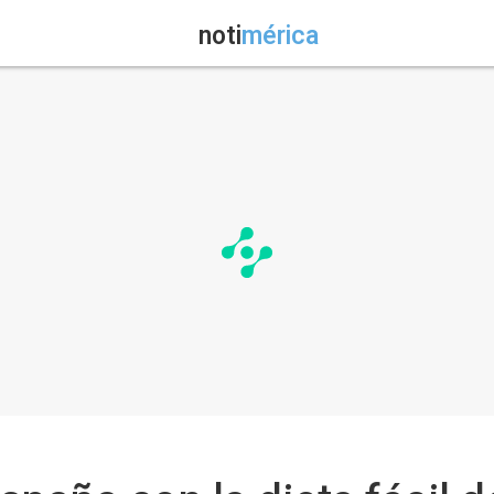
noti
mérica