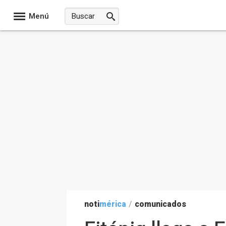
Menú
noti
mérica
/
comunicados