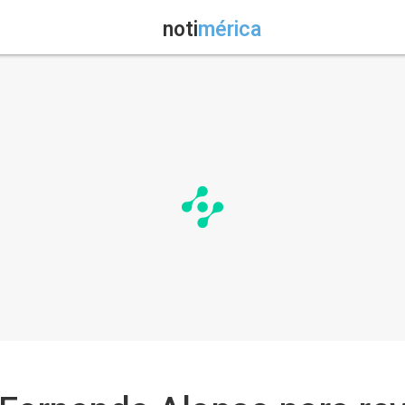
noti
mérica