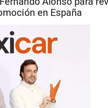
a Fernando Alonso para rev
utomoción en España