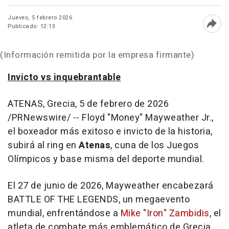
Jueves, 5 febrero 2026
Publicado: 12:13
Abri
(Información remitida por la empresa firmante)
Invicto vs inquebrantable
ATENAS, Grecia
,
5 de febrero de 2026
/PRNewswire/ -- Floyd "Money" Mayweather Jr.,
el boxeador más exitoso e invicto de la historia,
subirá al ring en
Atenas
, cuna de los Juegos
Olímpicos y base misma del deporte mundial.
El 27 de junio de 2026, Mayweather encabezará
BATTLE OF THE LEGENDS, un megaevento
mundial, enfrentándose a
Mike "Iron" Zambidis
, el
atleta de combate más emblemático de Grecia,