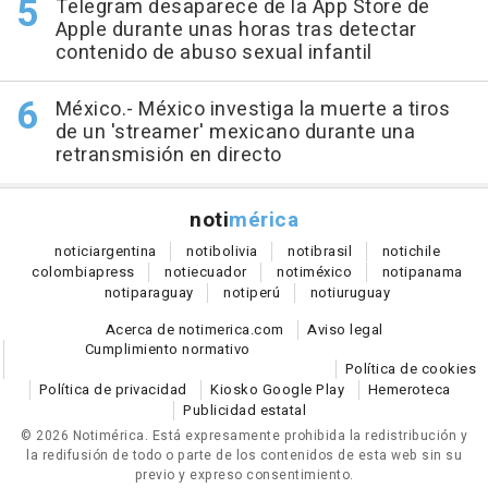
Telegram desaparece de la App Store de
Apple durante unas horas tras detectar
contenido de abuso sexual infantil
México.- México investiga la muerte a tiros
de un 'streamer' mexicano durante una
retransmisión en directo
noti
mérica
notici
argentina
noti
bolivia
noti
brasil
noti
chile
colombia
press
noti
ecuador
noti
méxico
noti
panama
noti
paraguay
noti
perú
noti
uruguay
Acerca de notimerica.com
Aviso legal
Cumplimiento normativo
Política de cookies
Política de privacidad
Kiosko Google Play
Hemeroteca
Publicidad estatal
© 2026 Notimérica.
Está expresamente prohibida la redistribución y
la redifusión de todo o parte de los contenidos de esta web sin su
previo y expreso consentimiento.