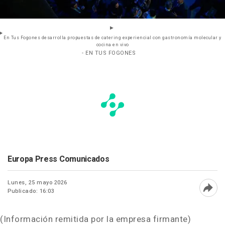
En Tus Fogones desarrolla propuestas de catering experiencial con gastronomía molecular y
cocina en vivo
- EN TUS FOGONES
Europa Press Comunicados
Lunes, 25 mayo 2026
Publicado: 16:03
Abri
(Información remitida por la empresa firmante)