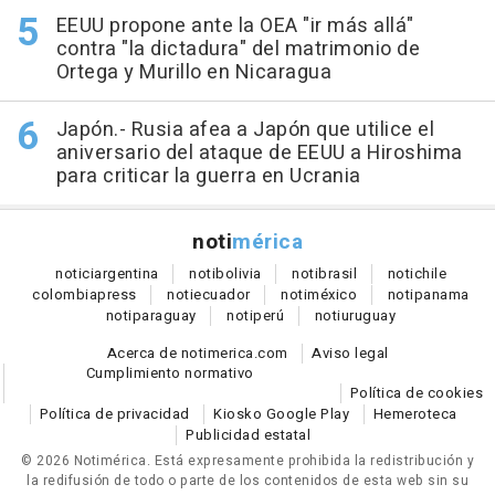
EEUU propone ante la OEA "ir más allá"
contra "la dictadura" del matrimonio de
Ortega y Murillo en Nicaragua
Japón.- Rusia afea a Japón que utilice el
aniversario del ataque de EEUU a Hiroshima
para criticar la guerra en Ucrania
noti
mérica
notici
argentina
noti
bolivia
noti
brasil
noti
chile
colombia
press
noti
ecuador
noti
méxico
noti
panama
noti
paraguay
noti
perú
noti
uruguay
Acerca de notimerica.com
Aviso legal
Cumplimiento normativo
Política de cookies
Política de privacidad
Kiosko Google Play
Hemeroteca
Publicidad estatal
© 2026 Notimérica.
Está expresamente prohibida la redistribución y
la redifusión de todo o parte de los contenidos de esta web sin su