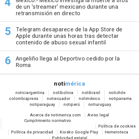
México.- México investiga la muerte a tiros
de un 'streamer' mexicano durante una
retransmisión en directo
Telegram desaparece de la App Store de
Apple durante unas horas tras detectar
contenido de abuso sexual infantil
Angeliño llega al Deportivo cedido por la
Roma
noti
mérica
notici
argentina
noti
bolivia
noti
brasil
noti
chile
colombia
press
noti
ecuador
noti
méxico
noti
panama
noti
paraguay
noti
perú
noti
uruguay
Acerca de notimerica.com
Aviso legal
Cumplimiento normativo
Política de cookies
Política de privacidad
Kiosko Google Play
Hemeroteca
Publicidad estatal