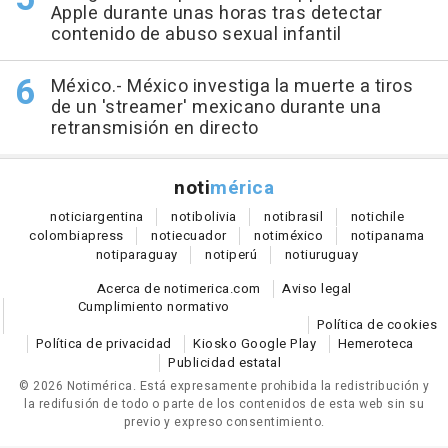
Apple durante unas horas tras detectar
contenido de abuso sexual infantil
México.- México investiga la muerte a tiros
de un 'streamer' mexicano durante una
retransmisión en directo
noti
mérica
notici
argentina
noti
bolivia
noti
brasil
noti
chile
colombia
press
noti
ecuador
noti
méxico
noti
panama
noti
paraguay
noti
perú
noti
uruguay
Acerca de notimerica.com
Aviso legal
Cumplimiento normativo
Política de cookies
Política de privacidad
Kiosko Google Play
Hemeroteca
Publicidad estatal
© 2026 Notimérica.
Está expresamente prohibida la redistribución y
la redifusión de todo o parte de los contenidos de esta web sin su
previo y expreso consentimiento.