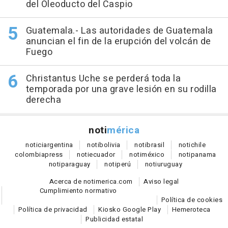
del Oleoducto del Caspio
Guatemala.- Las autoridades de Guatemala
anuncian el fin de la erupción del volcán de
Fuego
Christantus Uche se perderá toda la
temporada por una grave lesión en su rodilla
derecha
noti
mérica
notici
argentina
noti
bolivia
noti
brasil
noti
chile
colombia
press
noti
ecuador
noti
méxico
noti
panama
noti
paraguay
noti
perú
noti
uruguay
Acerca de notimerica.com
Aviso legal
Cumplimiento normativo
Política de cookies
Política de privacidad
Kiosko Google Play
Hemeroteca
Publicidad estatal