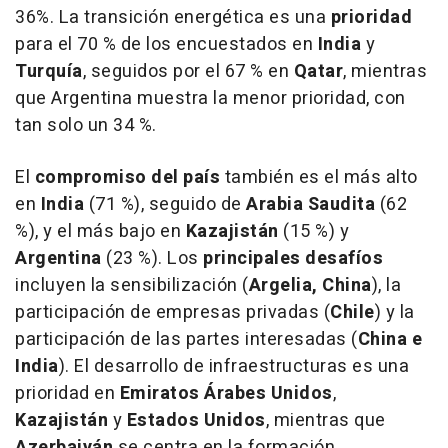
36%. La transición energética es una
prioridad
para el 70 % de los encuestados en
India
y
Turquía
, seguidos por el 67 % en
Qatar
, mientras
que Argentina muestra la menor prioridad, con
tan solo un 34 %.
El
compromiso del país
también es el más alto
en
India
(71 %), seguido de
Arabia Saudita
(62
%), y el más bajo en
Kazajistán
(15 %) y
Argentina
(23 %). Los
principales desafíos
incluyen la sensibilización (
Argelia, China
), la
participación de empresas privadas (
Chile
) y la
participación de las partes interesadas (
China e
India
). El desarrollo de infraestructuras es una
prioridad en
Emiratos Árabes Unidos
,
Kazajistán
y
Estados Unidos
, mientras que
Azerbaiyán
se centra en la formación