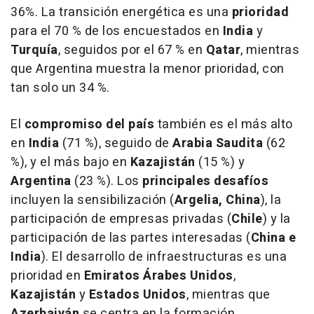
36%. La transición energética es una
prioridad
para el 70 % de los encuestados en
India
y
Turquía
, seguidos por el 67 % en
Qatar
, mientras
que Argentina muestra la menor prioridad, con
tan solo un 34 %.
El
compromiso del país
también es el más alto
en
India
(71 %), seguido de
Arabia Saudita
(62
%), y el más bajo en
Kazajistán
(15 %) y
Argentina
(23 %). Los
principales desafíos
incluyen la sensibilización (
Argelia, China
), la
participación de empresas privadas (
Chile
) y la
participación de las partes interesadas (
China e
India
). El desarrollo de infraestructuras es una
prioridad en
Emiratos Árabes Unidos
,
Kazajistán
y
Estados Unidos
, mientras que
Azerbaiyán
se centra en la formación