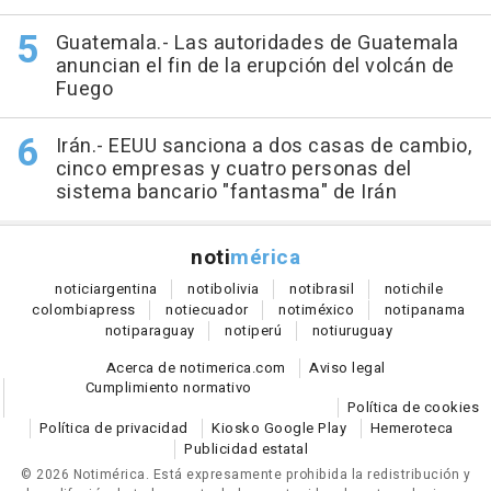
Guatemala.- Las autoridades de Guatemala
anuncian el fin de la erupción del volcán de
Fuego
Irán.- EEUU sanciona a dos casas de cambio,
cinco empresas y cuatro personas del
sistema bancario "fantasma" de Irán
noti
mérica
notici
argentina
noti
bolivia
noti
brasil
noti
chile
colombia
press
noti
ecuador
noti
méxico
noti
panama
noti
paraguay
noti
perú
noti
uruguay
Acerca de notimerica.com
Aviso legal
Cumplimiento normativo
Política de cookies
Política de privacidad
Kiosko Google Play
Hemeroteca
Publicidad estatal
© 2026 Notimérica.
Está expresamente prohibida la redistribución y