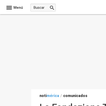
Menú
noti
mérica
/
comunicados