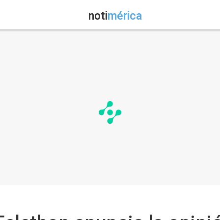
noti
mérica