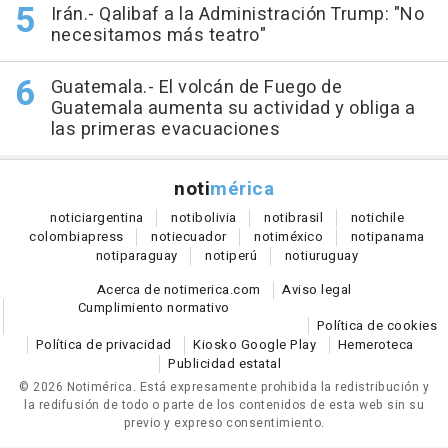
Irán.- Qalibaf a la Administración Trump: "No
necesitamos más teatro"
Guatemala.- El volcán de Fuego de
Guatemala aumenta su actividad y obliga a
las primeras evacuaciones
noti
mérica
notici
argentina
noti
bolivia
noti
brasil
noti
chile
colombia
press
noti
ecuador
noti
méxico
noti
panama
noti
paraguay
noti
perú
noti
uruguay
Acerca de notimerica.com
Aviso legal
Cumplimiento normativo
Política de cookies
Política de privacidad
Kiosko Google Play
Hemeroteca
Publicidad estatal
© 2026 Notimérica.
Está expresamente prohibida la redistribución y
la redifusión de todo o parte de los contenidos de esta web sin su
previo y expreso consentimiento.