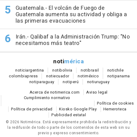
Guatemala.- El volcán de Fuego de
Guatemala aumenta su actividad y obliga a
las primeras evacuaciones
Irán.- Qalibaf a la Administración Trump: "No
necesitamos más teatro"
noti
mérica
notici
argentina
noti
bolivia
noti
brasil
noti
chile
colombia
press
noti
ecuador
noti
méxico
noti
panama
noti
paraguay
noti
perú
noti
uruguay
Acerca de notimerica.com
Aviso legal
Cumplimiento normativo
Política de cookies
Política de privacidad
Kiosko Google Play
Hemeroteca
Publicidad estatal
© 2026 Notimérica.
Está expresamente prohibida la redistribución y
la redifusión de todo o parte de los contenidos de esta web sin su
previo y expreso consentimiento.