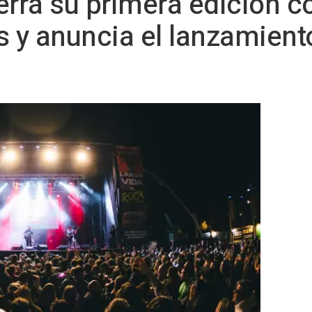
erra su primera edición 
s y anuncia el lanzamient