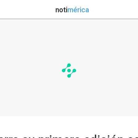
noti
mérica