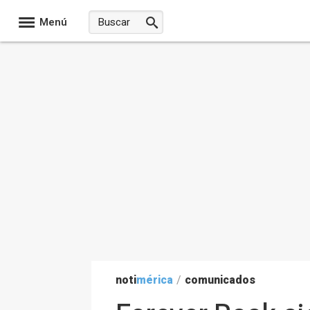
Menú
noti
mérica
/
comunicados