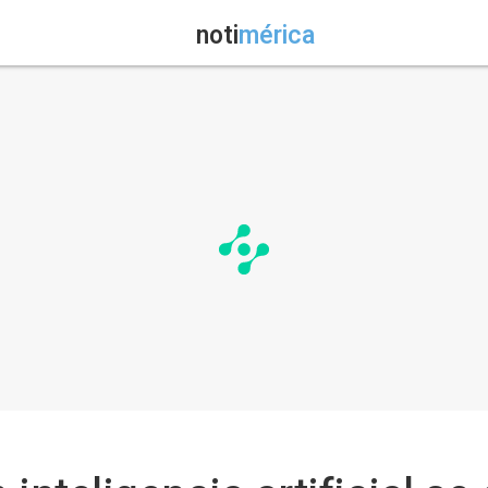
noti
mérica