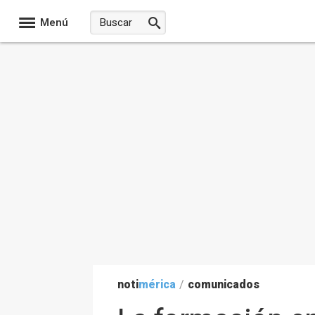
Menú
noti
mérica
/
comunicados