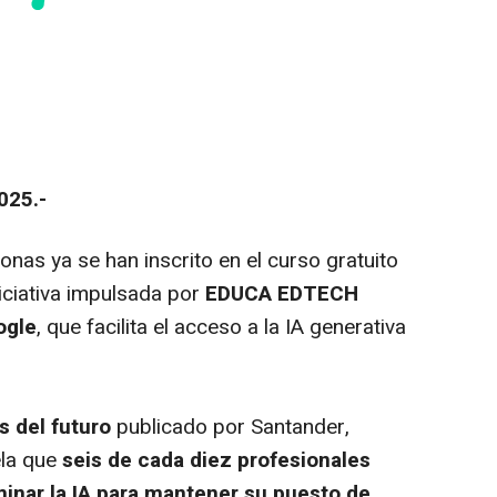
025.-
onas ya se han inscrito en el curso gratuito
niciativa impulsada por
EDUCA EDTECH
ogle
, que facilita el acceso a la IA generativa
ls del futuro
publicado por Santander,
ela que
seis de cada diez profesionales
inar la IA para mantener su puesto de