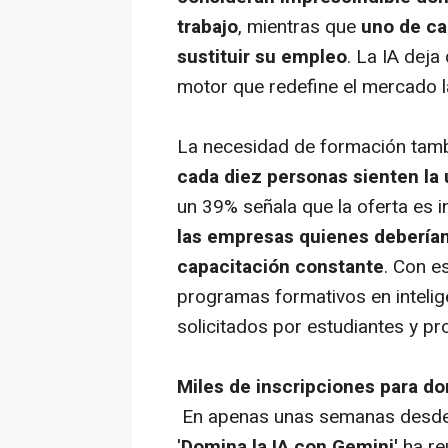
trabajo
, mientras que
uno de ca
sustituir su empleo
. La IA dej
motor que redefine el mercado l
La necesidad de formación tambi
cada diez personas sienten la
un 39% señala que la oferta es 
las empresas quienes deberían
capacitación constante
. Con e
programas formativos en intelige
solicitados por estudiantes y pro
Miles de inscripciones para dom
En apenas unas semanas desde s
'
Domina la IA con Gemini'
ha re