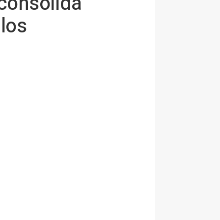
 consolida
los