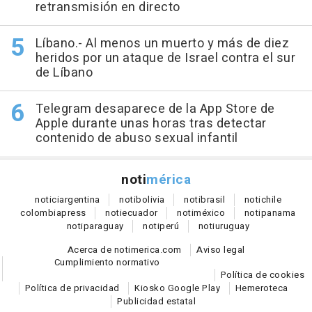
retransmisión en directo
Líbano.- Al menos un muerto y más de diez
heridos por un ataque de Israel contra el sur
de Líbano
Telegram desaparece de la App Store de
Apple durante unas horas tras detectar
contenido de abuso sexual infantil
noti
mérica
notici
argentina
noti
bolivia
noti
brasil
noti
chile
colombia
press
noti
ecuador
noti
méxico
noti
panama
noti
paraguay
noti
perú
noti
uruguay
Acerca de notimerica.com
Aviso legal
Cumplimiento normativo
Política de cookies
Política de privacidad
Kiosko Google Play
Hemeroteca
Publicidad estatal