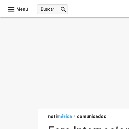
Menú
noti
mérica
/
comunicados