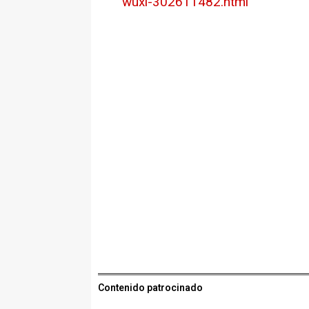
wuxi-302611482.html
Contenido patrocinado