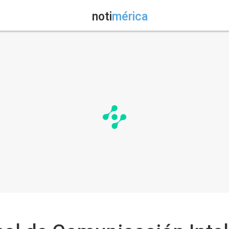
noti
mérica