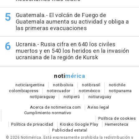
Guatemala.- El volcán de Fuego de
Guatemala aumenta su actividad y obliga a
las primeras evacuaciones
Ucrania.- Rusia cifra en 640 los civiles
muertos y en 540 los heridos en la invasión
ucraniana de la región de Kursk
noti
mérica
notici
argentina
noti
bolivia
noti
brasil
noti
chile
colombia
press
noti
ecuador
noti
méxico
noti
panama
noti
paraguay
noti
perú
noti
uruguay
Acerca de notimerica.com
Aviso legal
Cumplimiento normativo
Política de cookies
Política de privacidad
Kiosko Google Play
Hemeroteca
Publicidad estatal
© 2026 Notimérica.
Está expresamente prohibida la redistribución y