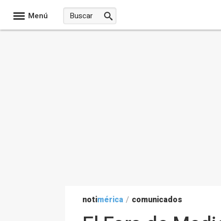
Menú
noti
mérica
/
comunicados