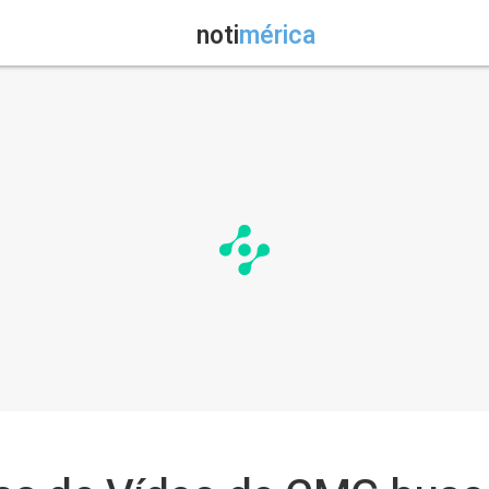
noti
mérica