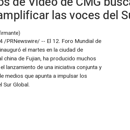
ios de Vídeo de CMG busc
amplificar las voces del S
firmante)
4
/PRNewswire/ -- El 12. Foro Mundial de
nauguró el martes en la ciudad de
al china de
Fujian
, ha producido muchos
el lanzamiento de una iniciativa conjunta y
e medios que apunta a impulsar los
l Sur Global.