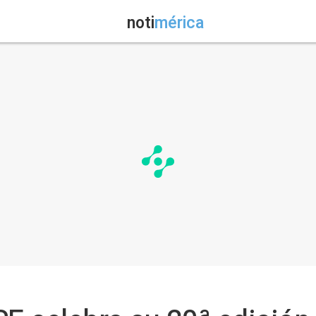
noti
mérica