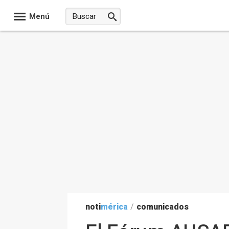
Menú
noti
mérica
/
comunicados