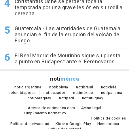
Christantus Uche se perderá toda la
temporada por una grave lesión en su rodilla
derecha
Guatemala.- Las autoridades de Guatemala
anuncian el fin de la erupción del volcán de
Fuego
El Real Madrid de Mourinho sigue su puesta
a punto en Budapest ante el Ferencvaros
noti
mérica
notici
argentina
noti
bolivia
noti
brasil
noti
chile
colombia
press
noti
ecuador
noti
méxico
noti
panama
noti
paraguay
noti
perú
noti
uruguay
Acerca de notimerica.com
Aviso legal
Cumplimiento normativo
Política de cookies
Política de privacidad
Kiosko Google Play
Hemeroteca