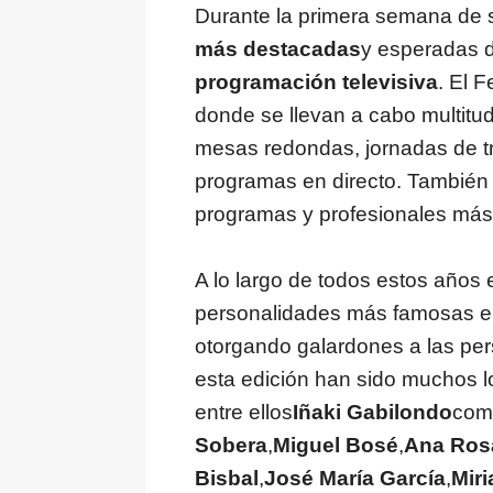
Durante la primera semana de 
más destacadas
y esperadas d
programación televisiva
. El 
donde se llevan a cabo multitu
mesas redondas, jornadas de tra
programas en directo. También 
programas y profesionales más
A lo largo de todos estos años 
personalidades más famosas e ilu
otorgando galardones a las pe
esta edición han sido muchos lo
entre ellos
Iñaki Gabilondo
com
Sobera
,
Miguel Bosé
,
Ana Ros
Bisbal
,
José María García
,
Mir