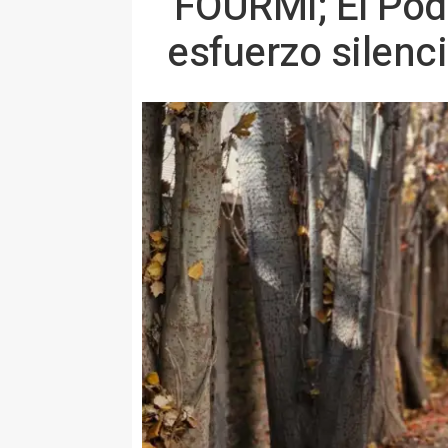
'FOURMI; El Pode
esfuerzo silenci