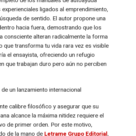
ompleto de los manuales de autoayuda
 experienciales ligados al emprendimiento,
 búsqueda de sentido. El autor propone una
dentro hacia fuera, demostrando que los
ia consciente alteran radicalmente la forma
o que transforma tu vida rara vez es visible
tría el ensayista, ofreciendo un refugio
nten que trabajan duro pero aún no perciben
 de un lanzamiento internacional
te calibre filosófico y asegurar que su
na alcance la máxima nitidez requiere el
vo de primer orden. Por este motivo,
do de la mano de
Letrame Grupo Editorial
,