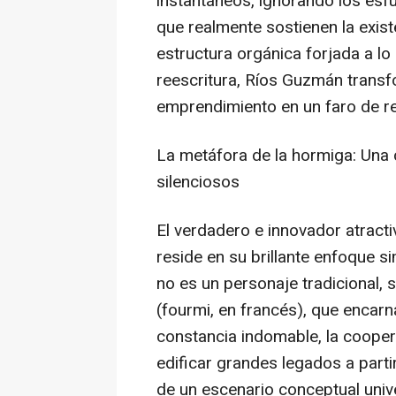
instantáneos, ignorando los esfu
que realmente sostienen la existe
estructura orgánica forjada a lo
reescritura, Ríos Guzmán trans
emprendimiento en un faro de res
La metáfora de la hormiga: Una
silenciosos
El verdadero e innovador atract
reside en su brillante enfoque si
no es un personaje tradicional, 
(
fourmi
, en francés), que encar
constancia indomable, la cooper
edificar grandes legados a part
de un escenario conceptual univer