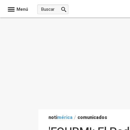
Menú
noti
mérica
/
comunicados