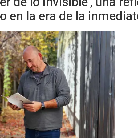
r de lo Invisible', una ref
o en la era de la inmedia