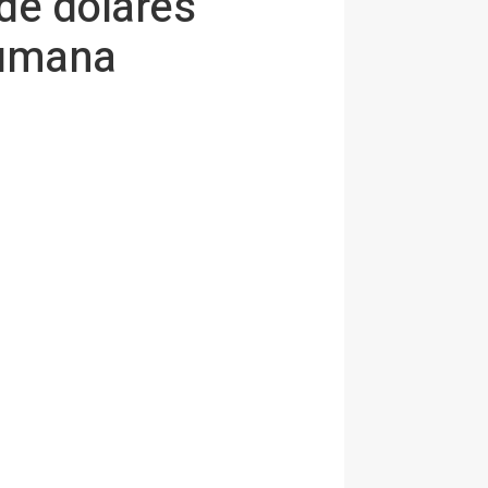
de dólares
humana