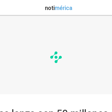
noti
mérica