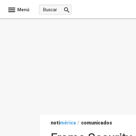
Menú
noti
mérica
/
comunicados