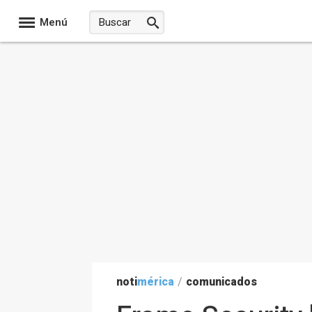
Menú
noti
mérica
/
comunicados