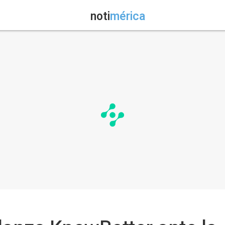
noti
mérica