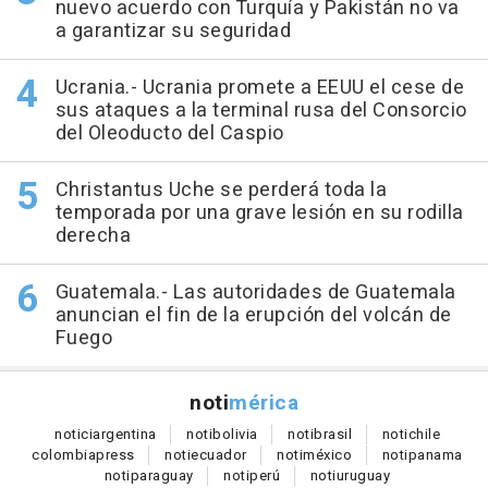
nuevo acuerdo con Turquía y Pakistán no va
a garantizar su seguridad
Ucrania.- Ucrania promete a EEUU el cese de
sus ataques a la terminal rusa del Consorcio
del Oleoducto del Caspio
Christantus Uche se perderá toda la
temporada por una grave lesión en su rodilla
derecha
Guatemala.- Las autoridades de Guatemala
anuncian el fin de la erupción del volcán de
Fuego
noti
mérica
notici
argentina
noti
bolivia
noti
brasil
noti
chile
colombia
press
noti
ecuador
noti
méxico
noti
panama
noti
paraguay
noti
perú
noti
uruguay