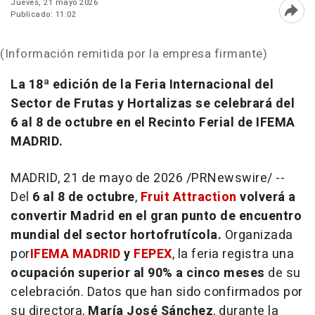
Jueves, 21 mayo 2026
Publicado: 11:02
Abri
(Información remitida por la empresa firmante)
La 18ª edición de la Feria Internacional del
Sector de Frutas y Hortalizas se celebrará del
6 al 8 de octubre en el Recinto Ferial de IFEMA
MADRID.
MADRID
,
21 de mayo de 2026
/PRNewswire/ --
Del
6 al 8 de octubre
,
Fruit Attraction
volverá a
convertir Madrid en el gran punto de encuentro
mundial del sector hortofrutícola.
Organizada
por
IFEMA MADRID
y
FEPEX
, la feria registra una
ocupación superior al 90% a cinco meses
de su
celebración. Datos que han sido confirmados por
su directora,
María José Sánchez
, durante la