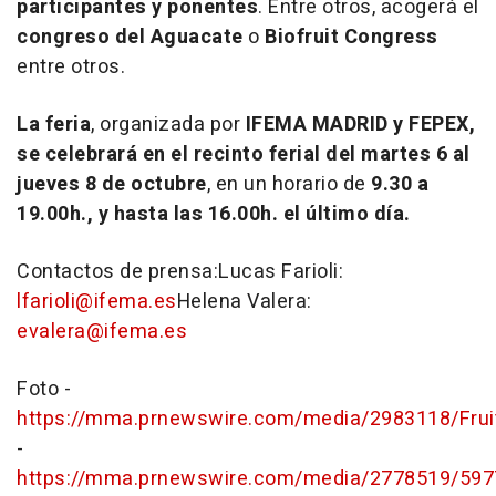
participantes y ponentes
. Entre otros, acogerá el
congreso del Aguacate
o
Biofruit Congress
entre otros.
La feria
, organizada por
IFEMA MADRID y FEPEX,
se celebrará en el recinto ferial del martes 6 al
jueves 8 de octubre
, en un horario de
9.30 a
19.00h., y hasta las 16.00h. el último día.
Contactos de prensa:Lucas Farioli:
lfarioli@ifema.es
Helena Valera:
evalera@ifema.es
Foto -
https://mma.prnewswire.com/media/2983118/Fruit
-
https://mma.prnewswire.com/media/2778519/5977