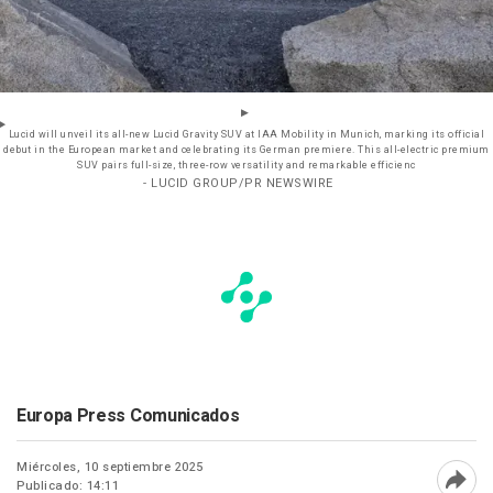
Lucid will unveil its all-new Lucid Gravity SUV at IAA Mobility in Munich, marking its official
debut in the European market and celebrating its German premiere. This all-electric premium
SUV pairs full-size, three-row versatility and remarkable efficienc
- LUCID GROUP/PR NEWSWIRE
Europa Press Comunicados
Miércoles, 10 septiembre 2025
Publicado: 14:11
Abri