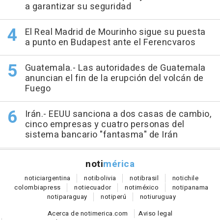
a garantizar su seguridad
El Real Madrid de Mourinho sigue su puesta
a punto en Budapest ante el Ferencvaros
Guatemala.- Las autoridades de Guatemala
anuncian el fin de la erupción del volcán de
Fuego
Irán.- EEUU sanciona a dos casas de cambio,
cinco empresas y cuatro personas del
sistema bancario "fantasma" de Irán
noti
mérica
notici
argentina
noti
bolivia
noti
brasil
noti
chile
colombia
press
noti
ecuador
noti
méxico
noti
panama
noti
paraguay
noti
perú
noti
uruguay
Acerca de notimerica.com
Aviso legal