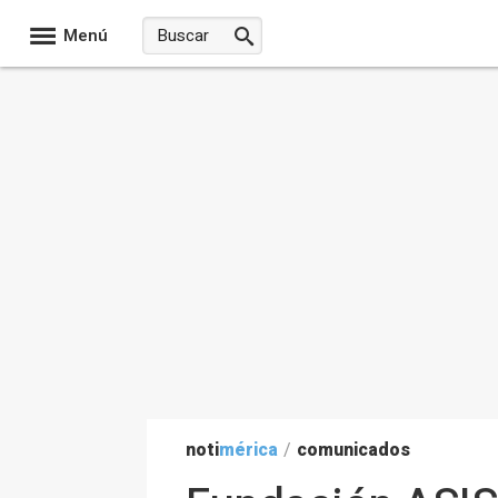
Menú
noti
mérica
/
comunicados