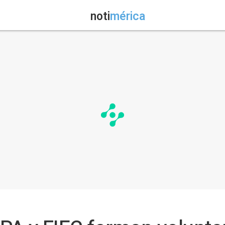
noti
mérica