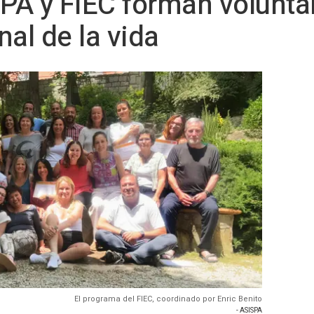
A y FIEC forman voluntar
al de la vida
El programa del FIEC, coordinado por Enric Benito
- ASISPA