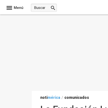
Menú
noti
mérica
/
comunicados