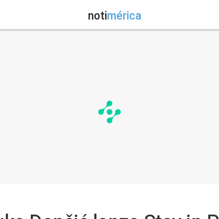
noti
mérica