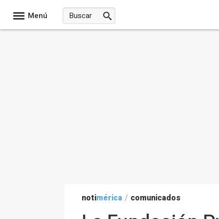
Menú
noti
mérica
/
comunicados