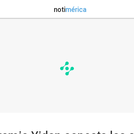
noti
mérica