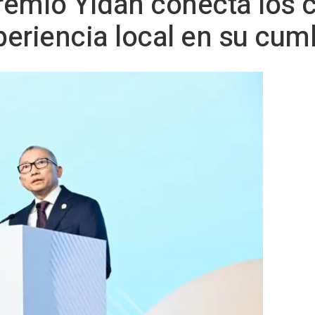
remio Yidan conecta los 
xperiencia local en su cum