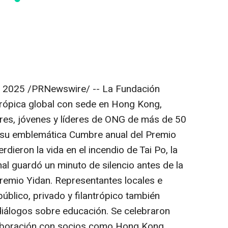
e 2025
/PRNewswire/ -- La Fundación
trópica global con sede en
Hong Kong
,
s, jóvenes y líderes de
ONG de
más de 50
a su emblemática Cumbre anual del Premio
rdieron la vida en el incendio de
Tai Po
, la
al guardó un minuto de silencio antes de la
remio Yidan. Representantes locales e
público, privado y filantrópico también
diálogos sobre educación. Se celebraron
laboración con socios como Hong Kong