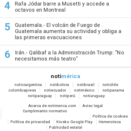
Rafa Jódar barre a Musetti y accede a
octavos en Montreal
Guatemala.- El volcán de Fuego de
Guatemala aumenta su actividad y obliga a
las primeras evacuaciones
Irán.- Qalibaf a la Administración Trump: "No
necesitamos más teatro"
noti
mérica
notici
argentina
noti
bolivia
noti
brasil
noti
chile
colombia
press
noti
ecuador
noti
méxico
noti
panama
noti
paraguay
noti
perú
noti
uruguay
Acerca de notimerica.com
Aviso legal
Cumplimiento normativo
Política de cookies
Política de privacidad
Kiosko Google Play
Hemeroteca
Publicidad estatal