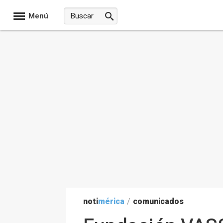
Menú
noti
mérica
/
comunicados