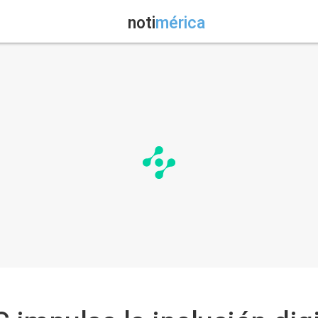
noti
mérica