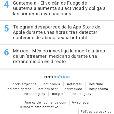
Guatemala.- El volcán de Fuego de
Guatemala aumenta su actividad y obliga a
las primeras evacuaciones
Telegram desaparece de la App Store de
Apple durante unas horas tras detectar
contenido de abuso sexual infantil
México.- México investiga la muerte a tiros
de un 'streamer' mexicano durante una
retransmisión en directo
noti
mérica
notici
argentina
noti
bolivia
noti
brasil
noti
chile
colombia
press
noti
ecuador
noti
méxico
noti
panama
noti
paraguay
noti
perú
noti
uruguay
Acerca de notimerica.com
Aviso legal
Cumplimiento normativo
Política de cookies