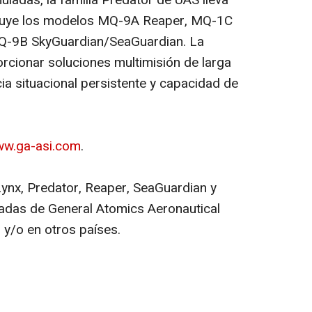
ladas, la familia Predator de UAS lleva
luye los modelos MQ-9A Reaper, MQ-1C
Q-9B SkyGuardian/SeaGuardian. La
cionar soluciones multimisión de larga
a situacional persistente y capacidad de
w.ga-asi.com
.
Lynx, Predator, Reaper, SeaGuardian y
adas de General Atomics Aeronautical
 y/o en otros países.