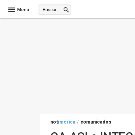
Menú
noti
mérica
/
comunicados