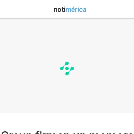
noti
mérica