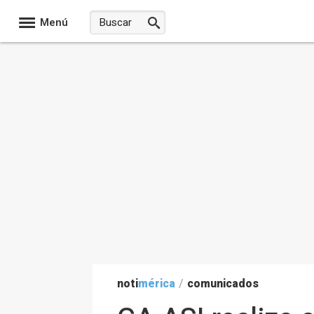
Menú
noti
mérica
/
comunicados