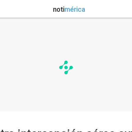
noti
mérica