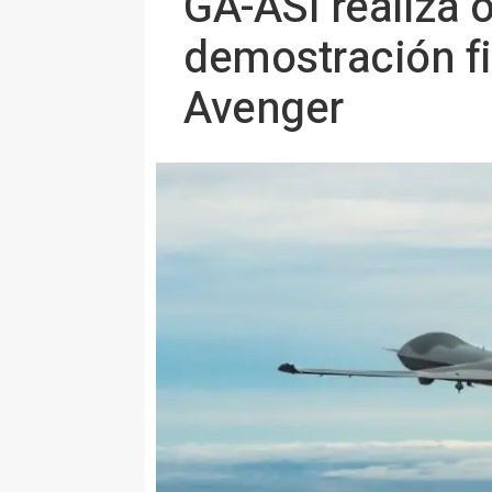
GA-ASI realiza 
demostración f
Avenger