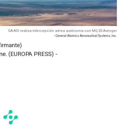
GA-ASI realiza intercepción aérea autónoma con MQ-20 Avenger
- General Atomics Aeronautical Systems, Inc.
firmante)
ne. (EUROPA PRESS) -