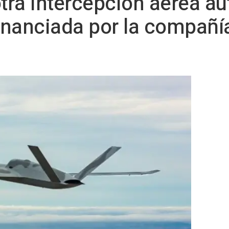
otra intercepción aérea 
inanciada por la compañ