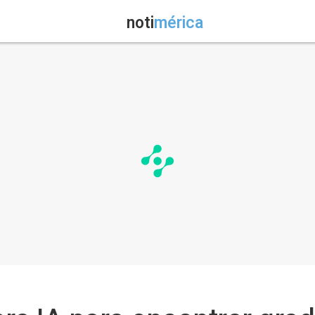
noti
mérica