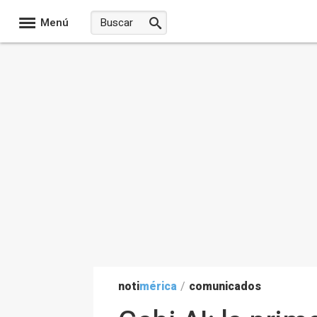
Menú
noti
mérica
/
comunicados