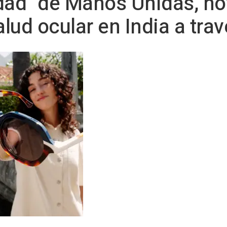
idad" de Manos Unidas, n
alud ocular en India a tra