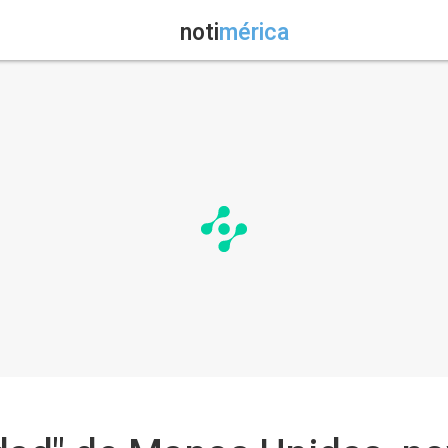
noti
mérica