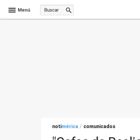
Menú
noti
mérica
/
comunicados